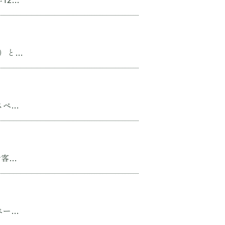
...
...
...
...
...