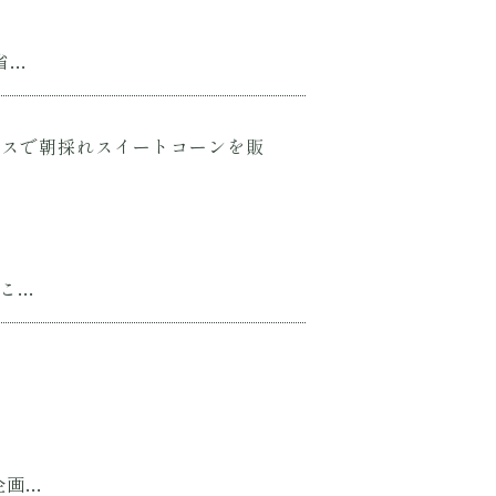
..
スペースで朝採れスイートコーンを販
...
...