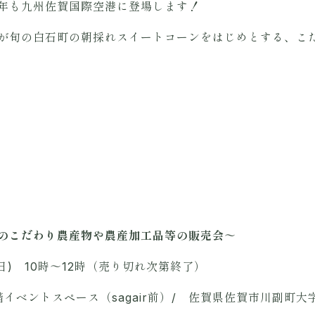
年も九州佐賀国際空港に登場します！
、今が旬の白石町の朝採れスイートコーンをはじめとする、
のこだわり農産物や農産加工品等の販売会～
曜日) 10時～12時（売り切れ次第終了）
ベントスペース（sagair前）/ 佐賀県佐賀市川副町大字