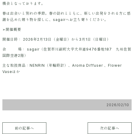
機会となっております。
春は出会いと別れの季節。春の訪れとともに、新しい出発をされる方に感
謝を込めた贈り物を探しに、sagairへお立ち寄りください。
➢開催概要
開催日時： 2026年2月13日（金曜日）から3月1日（日曜日）
会 場： sagair（佐賀市川副町大字犬井道9476番地187 九州佐賀
国際空港2階）
主な取扱商品：NENRIN（年輪時計）、Aroma Diffuser 、Flower
Vaseほか
2026/02/10
前の記事へ
次の記事へ